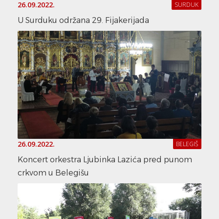
26.09.2022.
SURDUK
U Surduku održana 29. Fijakerijada
26.09.2022.
BELEGIŠ
Koncert orkestra Ljubinka Lazića pred punom
crkvom u Belegišu