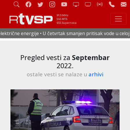
91.5 MHz
545 MTS
655 Supernova
etvrtak smanjen pritisak vode u celoj Staroj Pazovi • Od 17.
Pregled vesti za
Septembar
2022.
ostale vesti se nalaze u
arhivi