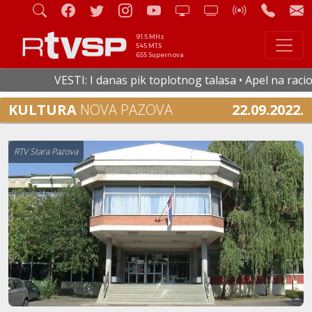
91.5 MHz
545 MTS
655 Supernova
VESTI: I danas pik toplotnog talasa • Apel na racional
KULTURA
NOVA PAZOVA
22.09.2022.
RTV Stara Pazova