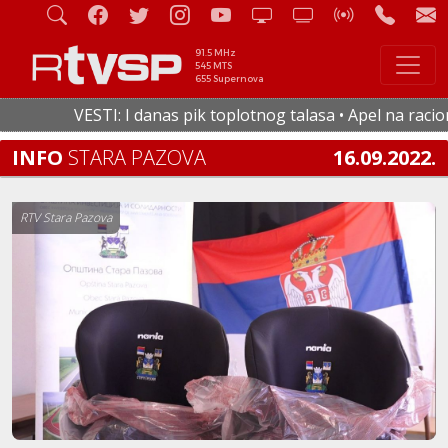
91.5 MHz
545 MTS
655 Supernova
VESTI: I danas pik toplotnog talasa • Apel na racionaln
INFO
STARA PAZOVA
16.09.2022.
RTV Stara Pazova