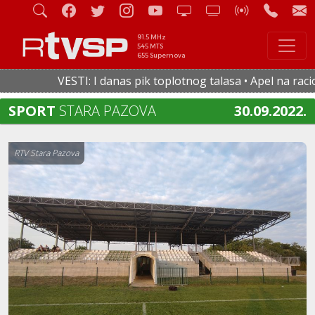
91.5 MHz
545 MTS
655 Supernova
VESTI: I danas pik toplotnog talasa • Apel na racional
SPORT
STARA PAZOVA
30.09.2022.
RTV Stara Pazova