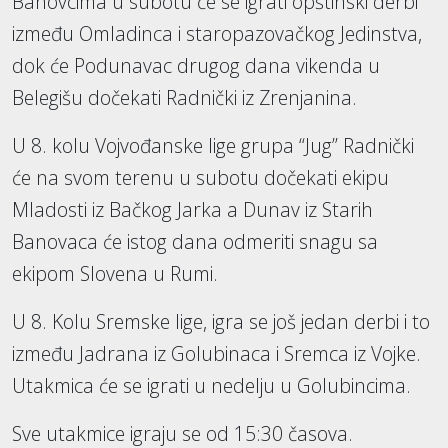
Banovcima u subotu će se igrati opštinski derbi
između Omladinca i staropazovačkog Jedinstva,
dok će Podunavac drugog dana vikenda u
Belegišu dočekati Radnički iz Zrenjanina.
U 8. kolu Vojvođanske lige grupa “Jug” Radnički
će na svom terenu u subotu dočekati ekipu
Mladosti iz Bačkog Jarka a Dunav iz Starih
Banovaca će istog dana odmeriti snagu sa
ekipom Slovena u Rumi.
U 8. Kolu Sremske lige, igra se još jedan derbi i to
između Jadrana iz Golubinaca i Sremca iz Vojke.
Utakmica će se igrati u nedelju u Golubincima.
Sve utakmice igraju se od 15:30 časova.