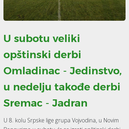
U subotu veliki
opštinski derbi
Omladinac - Jedinstvo,
u nedelju takođe derbi
Sremac - Jadran
U 8. kolu Srpske lige grupa Vojvodina, u Novim