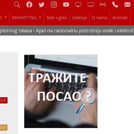
IO
MARKETING
Mali oglasi
Galerija
O nama
Kontakt
a • Apel na racionalnu potrošnju vode i električne energije 
OVA
OVA