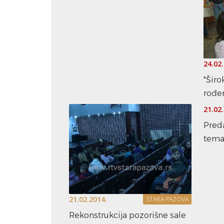
24.02
"Širo
rođe
21.02
Pred
tem
21.02.2014.
STARA PAZOVA
Rekonstrukcija pozorišne sale