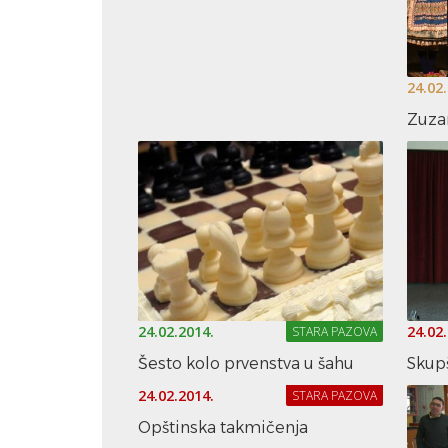
24.02
Zuza
24.02.2014.
24.02
STARA PAZOVA
Šesto kolo prvenstva u šahu
Skup
24.02.2014.
STARA PAZOVA
Opštinska takmičenja