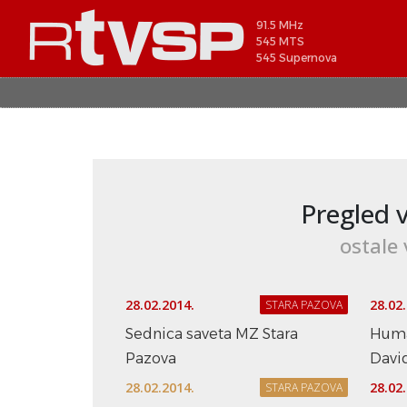
91.5 MHz
545 MTS
545 Supernova
Pregled v
ostale 
28.02.2014.
28.02
STARA PAZOVA
Sednica saveta MZ Stara
Huma
Pazova
Davi
28.02.2014.
28.02
STARA PAZOVA