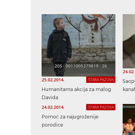
24.02
25.02.2014.
STARA PAZOVA
Saop
kanal
Humanitarna akcija za malog
Davida
24.02.2014.
STARA PAZOVA
Pomoć za najugroženije
porodice