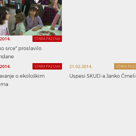
.2014.
STARA PAZOVA
ko srce" proslavilo
ndane
.2014.
21.02.2014.
STARA PAZOVA
STARA PAZ
avanje o ekološkim
Uspesi SKUD-a Janko Čmeli
ama