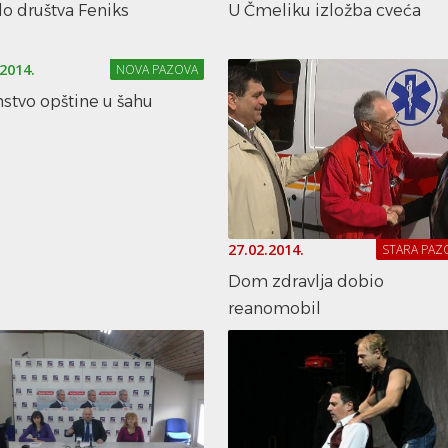
o društva Feniks
U Čmeliku izložba cveća
.2014.
NOVA PAZOVA
stvo opštine u šahu
27.02.2014.
STARA PAZ
Dom zdravlja dobio
reanomobil