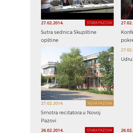
27.02.2014.
27.02
STARA PAZOVA
Sutra sednica Skupštine
Konf
opštine
pokr
27.02
Udruž
27.02.2014.
NOVA PAZOVA
Smotra recitatora u Novoj
Pazovi
26.02.2014.
26.02
STARA PAZOVA