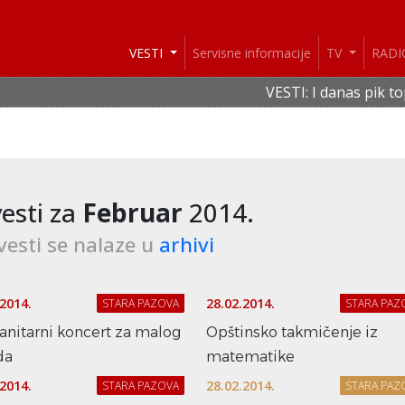
VESTI
Servisne informacije
TV
RAD
VESTI: I danas pik toplotnog talas
esti za
Februar
2014.
vesti se nalaze u
arhivi
.2014.
28.02.2014.
STARA PAZOVA
STARA PAZ
nitarni koncert za malog
Opštinsko takmičenje iz
da
matematike
.2014.
28.02.2014.
STARA PAZOVA
STARA PAZ