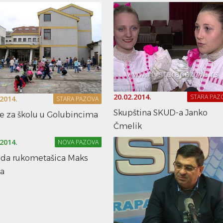
20.02.2014.
STARA PAZ
.2014.
STARA PAZOVA
Skupština SKUD-a Janko
ge za školu u Golubincima
Čmelik
.2014.
NOVA PAZOVA
da rukometašica Maks
ta