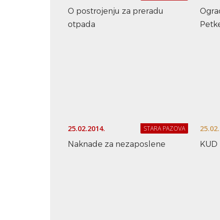
O postrojenju za preradu
Ogra
otpada
Petk
25.02.2014.
25.02
STARA PAZOVA
Naknade za nezaposlene
KUD 