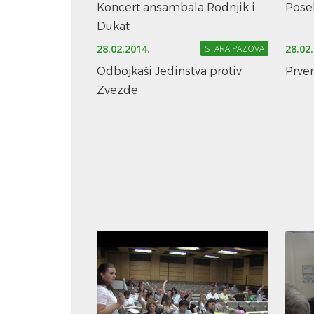
Koncert ansambala Rodnjik i
Posel
Dukat
28.02.2014.
28.02
STARA PAZOVA
Odbojkaši Jedinstva protiv
Prven
Zvezde