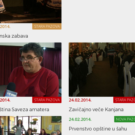
.2014.
STARA PAZOVA
nska zabava
.2014.
24.02.2014.
STARA PAZOVA
STARA PAZ
ština Saveza amatera
Zavičajno veče Kanjana
24.02.2014.
NOVA PAZ
Prvenstvo opštine u šahu