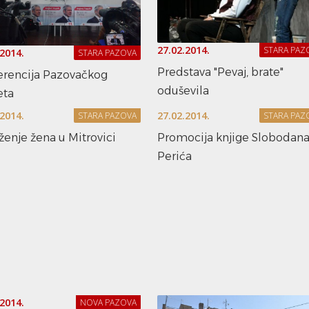
27.02.2014.
STARA PAZ
.2014.
STARA PAZOVA
Predstava "Pevaj, brate"
erencija Pazovačkog
oduševila
eta
.2014.
27.02.2014.
STARA PAZOVA
STARA PAZ
enje žena u Mitrovici
Promocija knjige Slobodan
Perića
.2014.
NOVA PAZOVA