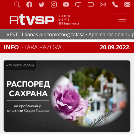
91.5 MHz
545 MTS
655 Supernova
VESTI: I danas pik toplotnog talasa • Apel na racionalnu pot
INFO
STARA PAZOVA
20.09.2022.
RTV Stara Pazova