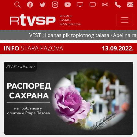
91.5 MHz
545 MTS
655 Supernova
VESTI: I danas pik toplotnog talasa • Apel na racio
INFO
STARA PAZOVA
13.09.2022.
RTV Stara Pazova