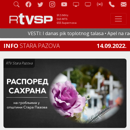
91.5 MHz
545 MTS
655 Supernova
VESTI: I danas pik toplotnog talasa • Apel na racio
INFO
STARA PAZOVA
14.09.2022.
RTV Stara Pazova