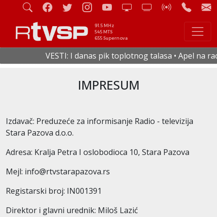
91.5 MHz
545 MTS
655 Supernova
VESTI: I danas pik toplotnog talasa • Apel na rac
IMPRESUM
Izdavač: Preduzeće za informisanje Radio - televizija
Stara Pazova d.o.o.
Adresa: Kralja Petra I oslobodioca 10, Stara Pazova
Mejl: info@rtvstarapazova.rs
Registarski broj: IN001391
Direktor i glavni urednik: Miloš Lazić