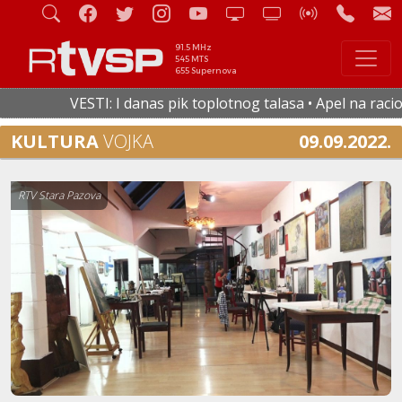
91.5 MHz
545 MTS
655 Supernova
VESTI: I danas pik toplotnog talasa • Apel na racional
KULTURA
VOJKA
09.09.2022.
RTV Stara Pazova