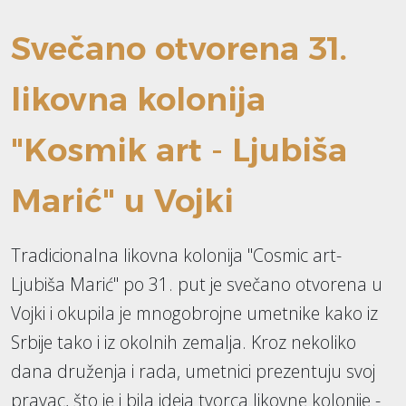
Svečano otvorena 31.
likovna kolonija
"Kosmik art - Ljubiša
Marić" u Vojki
Tradicionalna likovna kolonija "Cosmic art-
Ljubiša Marić" po 31. put je svečano otvorena u
Vojki i okupila je mnogobrojne umetnike kako iz
Srbije tako i iz okolnih zemalja. Kroz nekoliko
dana druženja i rada, umetnici prezentuju svoj
pravac, što je i bila ideja tvorca likovne kolonije -