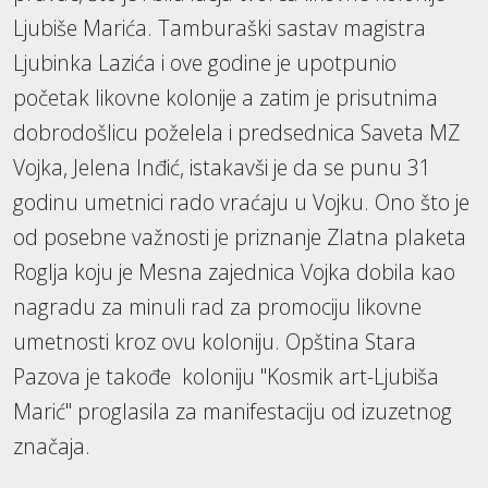
Ljubiše Marića. Tamburaški sastav magistra
Ljubinka Lazića i ove godine je upotpunio
početak likovne kolonije a zatim je prisutnima
dobrodošlicu poželela i predsednica Saveta MZ
Vojka, Jelena Inđić, istakavši je da se punu 31
godinu umetnici rado vraćaju u Vojku. Ono što je
od posebne važnosti je priznanje Zlatna plaketa
Roglja koju je Mesna zajednica Vojka dobila kao
nagradu za minuli rad za promociju likovne
umetnosti kroz ovu koloniju. Opština Stara
Pazova je takođe
koloniju "Kosmik art-Ljubiša
Marić" proglasila za manifestaciju od izuzetnog
značaja.