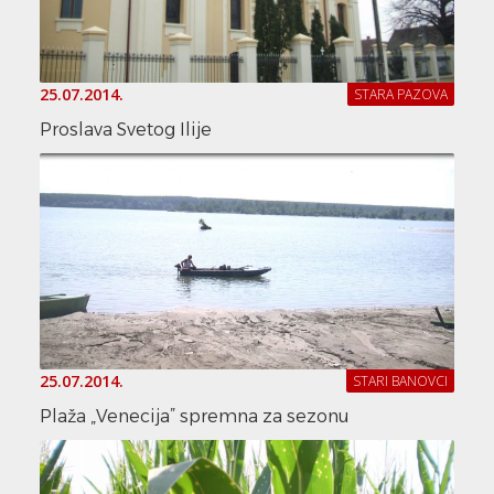
25.07.2014.
STARA PAZOVA
Proslava Svetog Ilije
25.07.2014.
STARI BANOVCI
Plaža „Venecija” spremna za sezonu