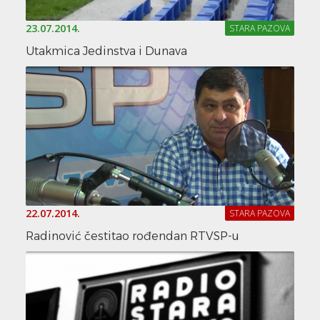
23.07.2014.
STARA PAZOVA
Utakmica Jedinstva i Dunava
22.07.2014.
STARA PAZOVA
Radinović čestitao rođendan RTVSP-u