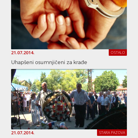
21.07.2014.
OSTALO
Uhapšeni osumnjičeni za krađe
21.07.2014.
STARA PAZOVA