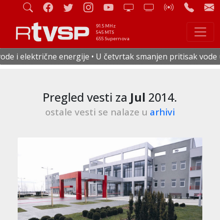
91.5 MHz
545 MTS
655 Supernova
etvrtak smanjen pritisak vode u celoj Staroj Pazovi • Od 17
Pregled vesti za
Jul
2014.
ostale vesti se nalaze u
arhivi