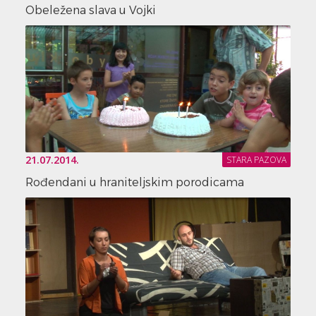
Obeležena slava u Vojki
21.07.2014.
STARA PAZOVA
Rođendani u hraniteljskim porodicama