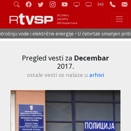
91.5 MHz
545 MTS
655 Supernova
 energije • U četvrtak smanjen pritisak vode u celoj Staroj
Pregled vesti za
Decembar
2017.
ostale vesti se nalaze u
arhivi