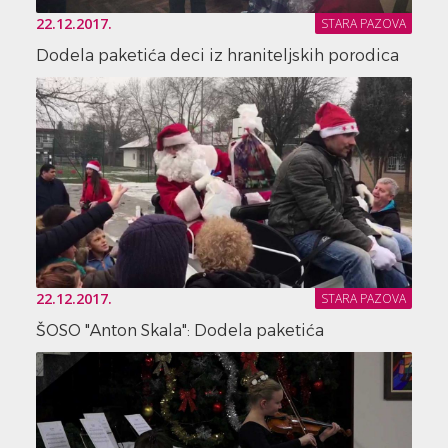
22.12.2017.
STARA PAZOVA
Dodela paketića deci iz hraniteljskih porodica
22.12.2017.
STARA PAZOVA
ŠOSO "Anton Skala": Dodela paketića