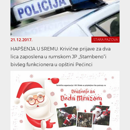
21.12.2017.
STARA PAZOVA
HAPŠENJA U SREMU: Krivične prijave za dva
lica zaposlena u rumskom JP „Stambeno“i
bivšeg funkcionera u opštini Pećinci