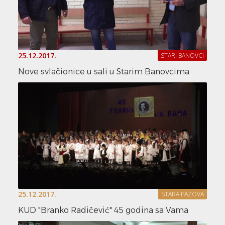
25.12.2017.
STARI BANOVCI
Nove svlačionice u sali u Starim Banovcima
25.12.2017.
STARA PAZOVA
KUD "Branko Radičević" 45 godina sa Vama