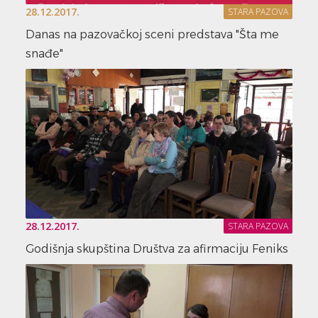
28.12.2017.
STARA PAZOVA
Danas na pazovačkoj sceni predstava "Šta me
snađe"
28.12.2017.
STARA PAZOVA
Godišnja skupština Društva za afirmaciju Feniks