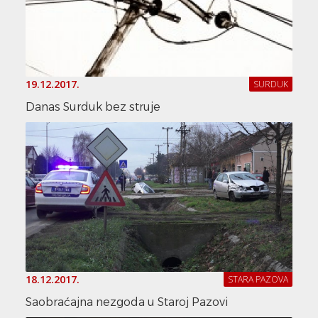
19.12.2017.
SURDUK
Danas Surduk bez struje
18.12.2017.
STARA PAZOVA
Saobraćajna nezgoda u Staroj Pazovi