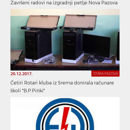
Završeni radovi na izgradnji petlje Nova Pazova
20.12.2017.
STARA PAZOVA
Četiri Rotari kluba iz Srema donirala računare
školi "B.P.Pinki"