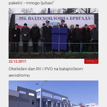
paketić – mnogo ljubavi“
22.12.2017.
OSTALO
Obeležen dan RV i PVO na batajničkom
aerodromu