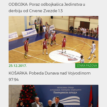
ODBOJKA: Poraz odbojkašica Jedinstva u
derbiju od Crvene Zvezde 1:3
25.12.2017.
STARA PAZOVA
KOŠARKA: Pobeda Dunava nad Vojvodinom
97:94