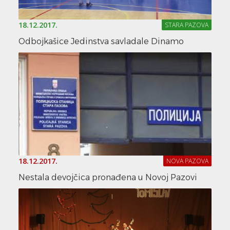
18.12.2017.
STARA PAZOVA
Odbojkašice Jedinstva savladale Dinamo
18.12.2017.
NOVA PAZOVA
Nestala devojčica pronađena u Novoj Pazovi