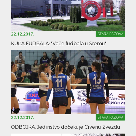
22.12.2017.
STARA PAZOVA
KUĆA FUDBALA: "Veče fudbala u Sremu"
22.12.2017.
STARA PAZOVA
ODBOJKA: Jedinstvo dočekuje Crvenu Zvezdu