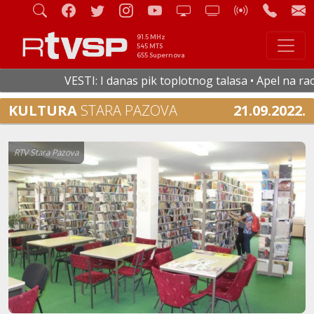
91.5 MHz
545 MTS
655 Supernova
VESTI: I danas pik toplotnog talasa • Apel na racion
KULTURA
STARA PAZOVA
21.09.2022.
RTV Stara Pazova