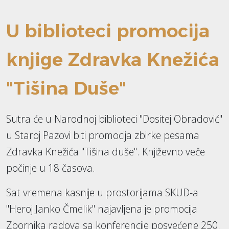
U biblioteci promocija
knjige Zdravka Knežića
"Tišina Duše"
Sutra će u Narodnoj biblioteci "Dositej Obradović"
u Staroj Pazovi biti promocija zbirke pesama
Zdravka Knežića "Tišina duše". Književno veče
počinje u 18 časova.
Sat vremena kasnije u prostorijama SKUD-a
"Heroj Janko Čmelik" najavljena je promocija
Zbornika radova sa konferencije posvećene 250.