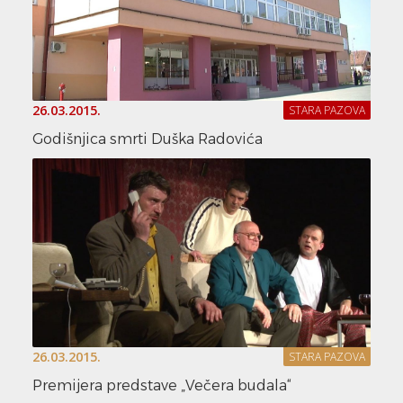
26.03.2015.
STARA PAZOVA
Godišnjica smrti Duška Radovića
26.03.2015.
STARA PAZOVA
Premijera predstave „Večera budala“