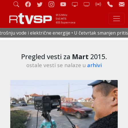
91.5 MHz
545 MTS
655 Supernova
ergije • U četvrtak smanjen pritisak vode u celoj Staroj Pa
Pregled vesti za
Mart
2015.
ostale vesti se nalaze u
arhivi