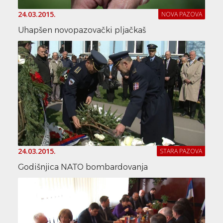
24.03.2015.
NOVA PAZOVA
Uhapšen novopazovački pljačkaš
24.03.2015.
STARA PAZOVA
Godišnjica NATO bombardovanja