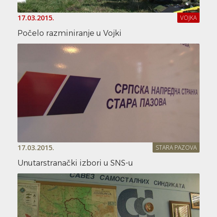
17.03.2015.
VOJKA
Počelo razminiranje u Vojki
17.03.2015.
STARA PAZOVA
Unutarstranački izbori u SNS-u