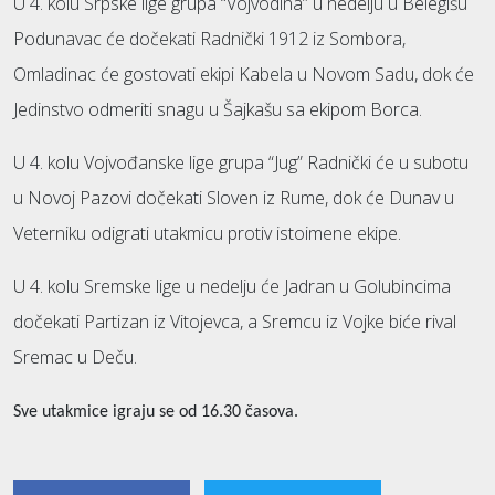
U 4. kolu Srpske lige grupa “Vojvodina” u nedelju u Belegišu
Podunavac će dočekati Radnički 1912 iz Sombora,
Omladinac će gostovati ekipi Kabela u Novom Sadu, dok će
Jedinstvo odmeriti snagu u Šajkašu sa ekipom Borca.
U 4. kolu Vojvođanske lige grupa “Jug” Radnički će u subotu
u Novoj Pazovi dočekati Sloven iz Rume, dok će Dunav u
Veterniku odigrati utakmicu protiv istoimene ekipe.
U 4. kolu Sremske lige u nedelju će Jadran u Golubincima
dočekati Partizan iz Vitojevca, a Sremcu iz Vojke biće rival
Sremac u Deču.
Sve utakmice igraju se od 16.30 časova.