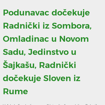
Podunavac dočekuje
Radnički iz Sombora,
Omladinac u Novom
Sadu, Jedinstvo u
Šajkašu, Radnički
dočekuje Sloven iz
Rume