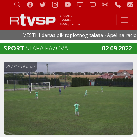
91.5 MHz
545 MTS
655 Supernova
VESTI: I danas pik toplotnog talasa • Apel na racional
SPORT
STARA PAZOVA
02.09.2022.
RTV Stara Pazova