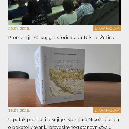
20.07.2026.
STARA PAZOVA
Promocija 50. knjige istoričara dr Nikole Žutića
16.07.2026.
STARA PAZOVA
U petak promocija knjige istoričara Nikole Žutića
o pokatoličavanju pravoslavnog stanovništva u