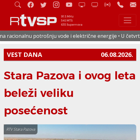
91.5 MHz
545 MTS
655 Supernova
ju vode i električne energije • U četvrtak smanjen pritisak 
VEST DANA
06.08.2026.
Stara Pazova i ovog leta
beleži veliku
posećenost
RTV Stara Pazova