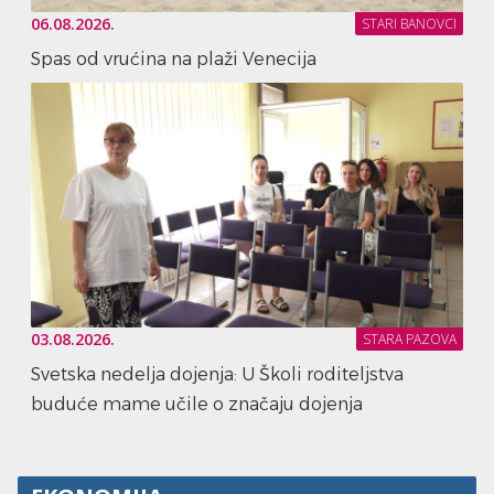
06.08.2026.
STARI BANOVCI
Spas od vrućina na plaži Venecija
03.08.2026.
STARA PAZOVA
Svetska nedelja dojenja: U Školi roditeljstva
buduće mame učile o značaju dojenja