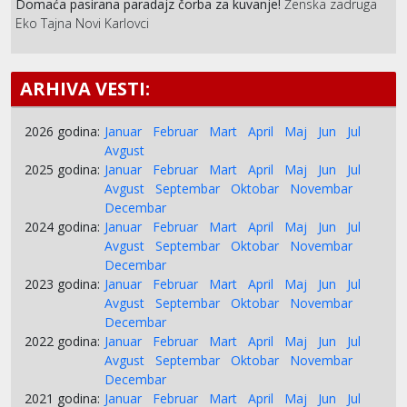
Domaća pasirana paradajz čorba za kuvanje!
Ženska zadruga
Eko Tajna Novi Karlovci počela je prodaju paradajz čorbe
pripremljene od svežeg, zrelog domaćeg paradajza. Iskoristite
sezonu i obe
ARHIVA VESTI:
2026 godina:
Januar
Februar
Mart
April
Maj
Jun
Jul
Avgust
2025 godina:
Januar
Februar
Mart
April
Maj
Jun
Jul
Avgust
Septembar
Oktobar
Novembar
Decembar
2024 godina:
Januar
Februar
Mart
April
Maj
Jun
Jul
Avgust
Septembar
Oktobar
Novembar
Decembar
2023 godina:
Januar
Februar
Mart
April
Maj
Jun
Jul
Avgust
Septembar
Oktobar
Novembar
Decembar
2022 godina:
Januar
Februar
Mart
April
Maj
Jun
Jul
Avgust
Septembar
Oktobar
Novembar
Decembar
2021 godina:
Januar
Februar
Mart
April
Maj
Jun
Jul