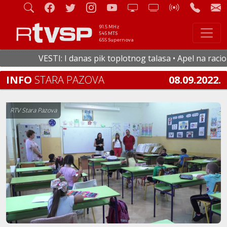
91.5 MHz
545 MTS
655 Supernova
VESTI: I danas pik toplotnog talasa • Apel na racional
INFO
STARA PAZOVA
08.09.2022.
RTV Stara Pazova