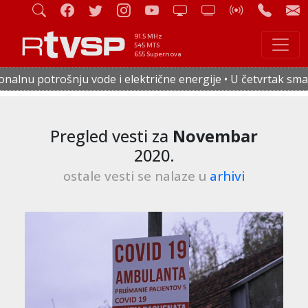
91.5 MHz
545 MTS
655 Supernova
 električne energije • U četvrtak smanjen pritisak vode u ce
Pregled vesti za
Novembar
2020.
ostale vesti se nalaze u
arhivi