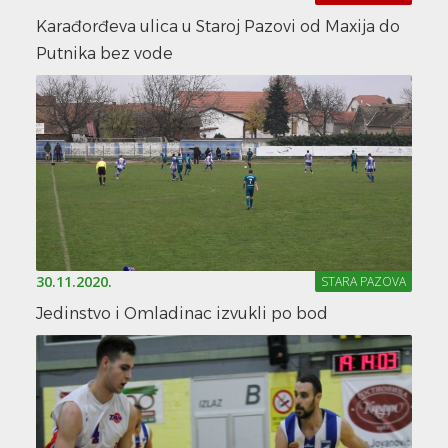
Karađorđeva ulica u Staroj Pazovi od Maxija do
Putnika bez vode
30.11.2020.
STARA PAZOVA
Jedinstvo i Omladinac izvukli po bod