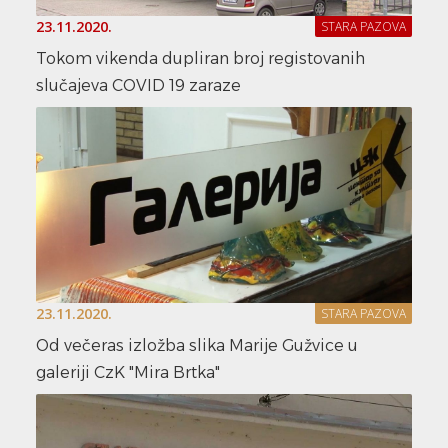
23.11.2020.
STARA PAZOVA
Tokom vikenda dupliran broj registovanih
slučajeva COVID 19 zaraze
23.11.2020.
STARA PAZOVA
Od večeras izložba slika Marije Gužvice u
galeriji CzK "Mira Brtka"