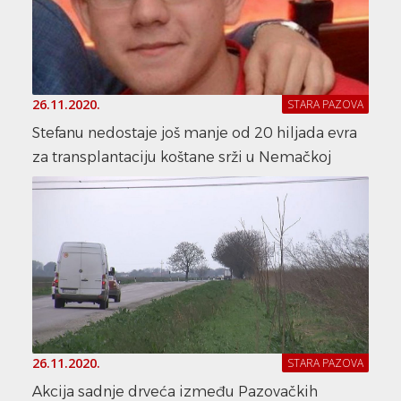
26.11.2020.
STARA PAZOVA
Stefanu nedostaje još manje od 20 hiljada evra
za transplantaciju koštane srži u Nemačkoj
26.11.2020.
STARA PAZOVA
Akcija sadnje drveća između Pazovačkih