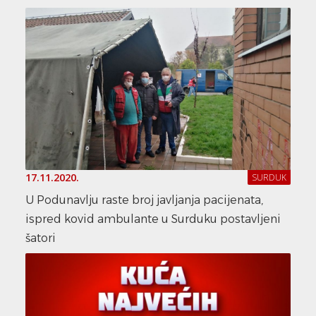
17.11.2020.
SURDUK
U Podunavlju raste broj javljanja pacijenata,
ispred kovid ambulante u Surduku postavljeni
šatori