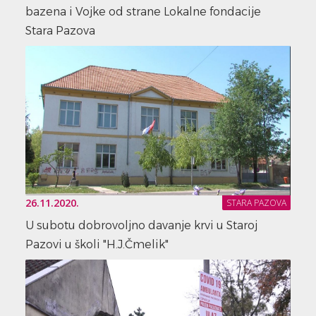
bazena i Vojke od strane Lokalne fondacije
Stara Pazova
26.11.2020.
STARA PAZOVA
U subotu dobrovoljno davanje krvi u Staroj
Pazovi u školi "H.J.Čmelik"