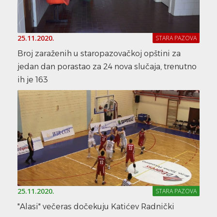
25.11.2020.
STARA PAZOVA
Broj zaraženih u staropazovačkoj opštini za
jedan dan porastao za 24 nova slučaja, trenutno
ih je 163
25.11.2020.
STARA PAZOVA
"Alasi" večeras dočekuju Katićev Radnički