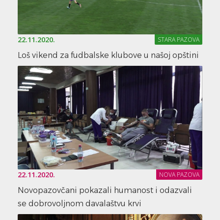
22.11.2020.
STARA PAZOVA
Loš vikend za fudbalske klubove u našoj opštini
22.11.2020.
NOVA PAZOVA
Novopazovčani pokazali humanost i odazvali
se dobrovoljnom davalaštvu krvi