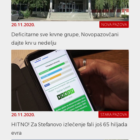
20.11.2020.
NOVA PAZOVA
Deficitarne sve krvne grupe, Novopazovčani
dajte krv u nedelju
20.11.2020.
STARA PAZOVA
HITNO! Za Stefanovo izlečenje fali još 65 hiljada
evra