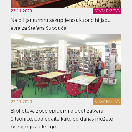
23.11.2020.
STARA PAZOVA
Na bilijar turniru sakupljeno ukupno hiljadu
evra za Stefana Subotića
22.11.2020.
STARA PAZOVA
Biblioteka zbog epidemije opet zatvara
čitaonice, pogledajte kako od danas možete
pozajmljivati knjige