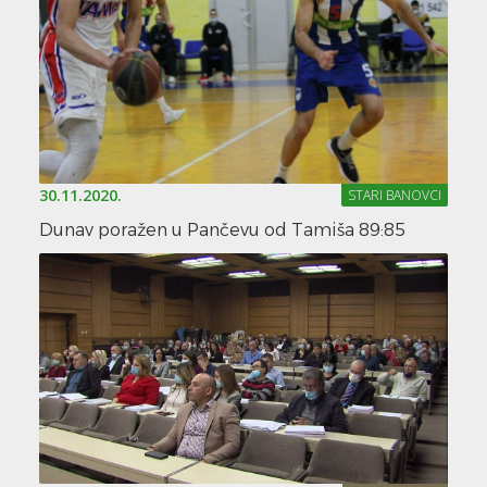
30.11.2020.
STARI BANOVCI
Dunav poražen u Pančevu od Tamiša 89:85