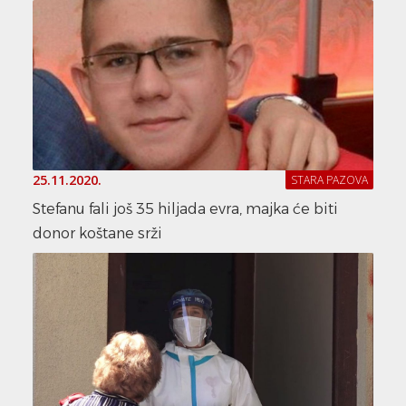
25.11.2020.
STARA PAZOVA
Stefanu fali još 35 hiljada evra, majka će biti
donor koštane srži