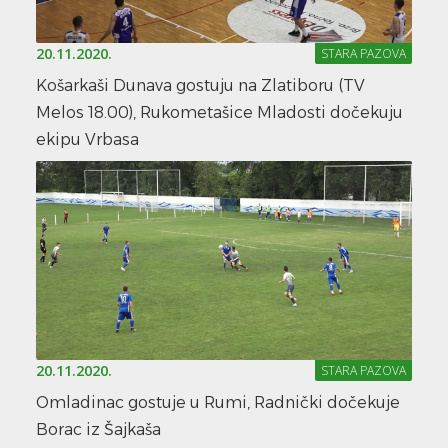
20.11.2020.
STARA PAZOVA
Košarkaši Dunava gostuju na Zlatiboru (TV
Melos 18.00), Rukometašice Mladosti dočekuju
ekipu Vrbasa
20.11.2020.
STARA PAZOVA
Omladinac gostuje u Rumi, Radnički dočekuje
Borac iz Šajkaša