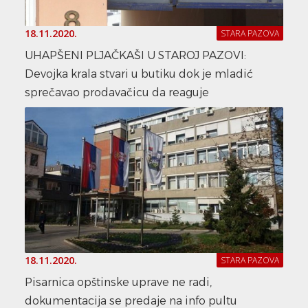
18.11.2020.
STARA PAZOVA
UHAPŠENI PLJAČKAŠI U STAROJ PAZOVI:
Devojka krala stvari u butiku dok je mladić
sprečavao prodavačicu da reaguje
18.11.2020.
STARA PAZOVA
Pisarnica opštinske uprave ne radi,
dokumentacija se predaje na info pultu