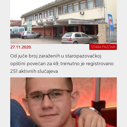
27.11.2020.
STARA PAZOVA
Od juče broj zaraženih u staropazovačkoj
opštini povećan za 49, trenutno je registrovano
251 aktivnih slučajeva