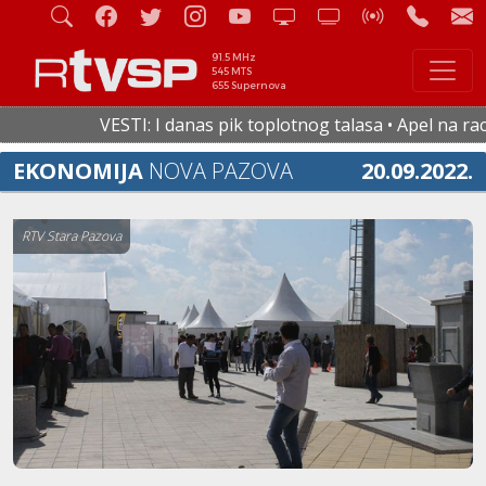
91.5 MHz
545 MTS
655 Supernova
VESTI: I danas pik toplotnog talasa • Apel na racion
EKONOMIJA
NOVA PAZOVA
20.09.2022.
RTV Stara Pazova