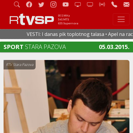
91.5 MHz
545 MTS
655 Supernova
VESTI: I danas pik toplotnog talasa • Apel na raciona
SPORT
STARA PAZOVA
05.03.2015.
RTV Stara Pazova