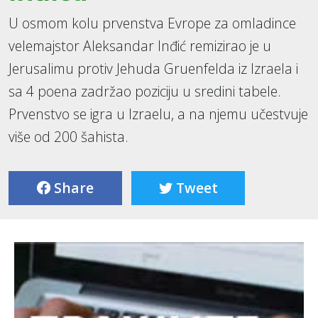
U osmom kolu prvenstva Evrope za omladince
velemajstor Aleksandar Inđić remizirao je u
Jerusalimu protiv Jehuda Gruenfelda iz Izraela i
sa 4 poena zadržao poziciju u sredini tabele.
Prvenstvo se igra u Izraelu, a na njemu učestvuje
više od 200 šahista.
Share
Tweet