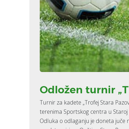
Odložen turnir „T
Turnir za kadete „Trofej Stara Pazova
terenima Sportskog centra u Staroj 
Odluka o odlaganju je doneta juče 