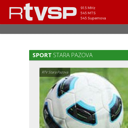
91.5 MHz
545 MTS
545 Supernova
SPORT
STARA PAZOVA
RTV Stara Pazova