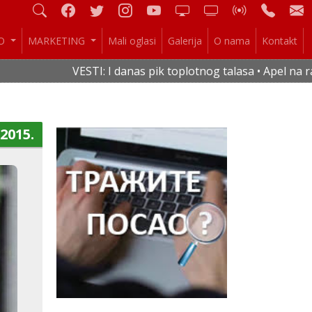
IO
MARKETING
Mali oglasi
Galerija
O nama
Kontakt
VESTI: I danas pik toplotnog talasa • Apel na racio
.2015.