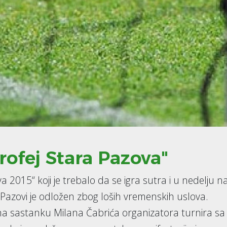
rofej Stara Pazova"
 2015“ koji je trebalo da se igra sutra i u nedelju n
Pazovi je odložen zbog loših vremenskih uslova.
na sastanku Milana Čabrića organizatora turnira sa