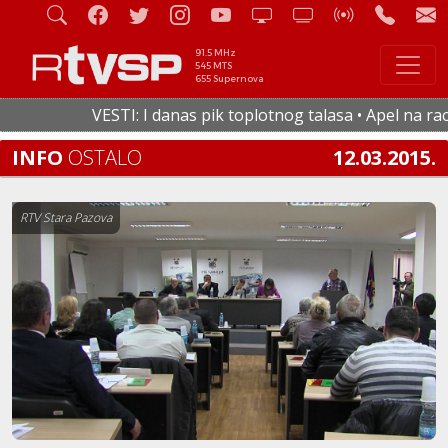
91.5 MHz
545 MTS
655 Supernova
VESTI: I danas pik toplotnog talasa • Apel na racion
INFO
OSTALO
12.03.2015.
RTV Stara Pazova