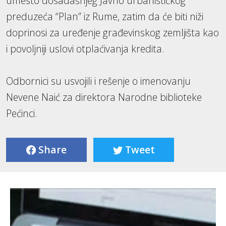
umesto dosadašnjeg Javno urbanističkog
preduzeća “Plan” iz Rume, zatim da će biti niži
doprinosi za uređenje građevinskog zemljišta kao
i povoljniji uslovi otplaćivanja kredita.
Odbornici su usvojili i rešenje o imenovanju
Nevene Naić za direktora Narodne biblioteke
Pećinci.
Share
Tweet