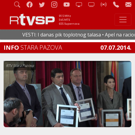
91.5 MHz
545 MTS
655 Supernova
VESTI: I danas pik toplotnog talasa • Apel na racional
INFO
STARA PAZOVA
07.07.2014.
RTV Stara Pazova