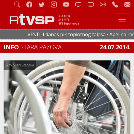
91.5 MHz
545 MTS
655 Supernova
VESTI: I danas pik toplotnog talasa • Apel na racion
INFO
STARA PAZOVA
24.07.2014.
RTV Stara Pazova