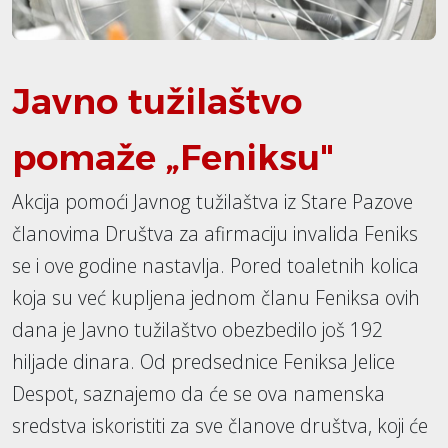
Javno tužilaštvo
pomaže „Feniksu"
Akcija pomoći Javnog tužilaštva iz Stare Pazove
članovima Društva za afirmaciju invalida Feniks
se i ove godine nastavlja. Pored toaletnih kolica
koja su već kupljena jednom članu Feniksa ovih
dana je Javno tužilaštvo obezbedilo još 192
hiljade dinara. Od predsednice Feniksa Jelice
Despot, saznajemo da će se ova namenska
sredstva iskoristiti za sve članove društva, koji će