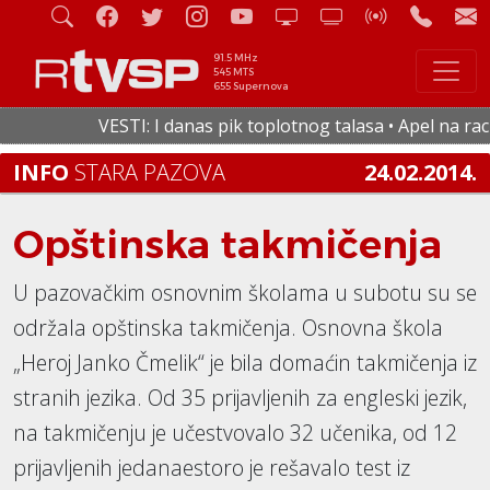
91.5 MHz
545 MTS
655 Supernova
VESTI: I danas pik toplotnog talasa • Apel na racio
INFO
STARA PAZOVA
24.02.2014.
Opštinska takmičenja
U pazovačkim osnovnim školama u subotu su se
održala opštinska takmičenja. Osnovna škola
„Heroj Janko Čmelik“ je bila domaćin takmičenja iz
stranih jezika. Od 35 prijavljenih za engleski jezik,
na takmičenju je učestvovalo 32 učenika, od 12
prijavljenih jedanaestoro je rešavalo test iz