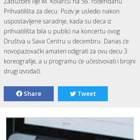
Zadužbini Ilije M. Kolarcu na 56. rođendanu
Prihvatilišta za decu. Poziv je usledio nakon
uspostavljene saradnje, kada su deca iz
prihvatilišta bila u publici na koncertu ovog
Društva u Sava Centru u decembru. Danas će
novopazovački amateri odigrati za ovu decu 3
koreografije, a u programu će učestvovati i brojni
drugi izvođači.
Share
Tweet