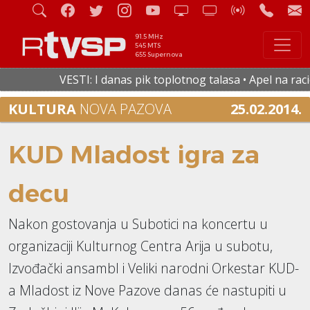
91.5 MHz
545 MTS
655 Supernova
VESTI: I danas pik toplotnog talasa • Apel na racio
KULTURA
NOVA PAZOVA
25.02.2014.
KUD Mladost igra za
decu
Nakon gostovanja u Subotici na koncertu u
organizaciji Kulturnog Centra Arija u subotu,
Izvođački ansambl i Veliki narodni Orkestar KUD-
a Mladost iz Nove Pazove danas će nastupiti u