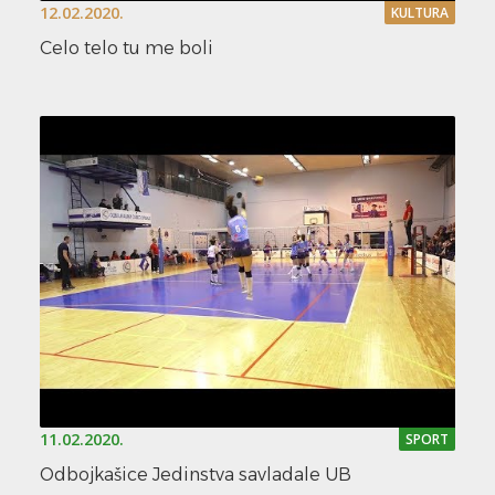
12.02.2020.
KULTURA
Celo telo tu me boli
11.02.2020.
SPORT
Odbojkašice Jedinstva savladale UB