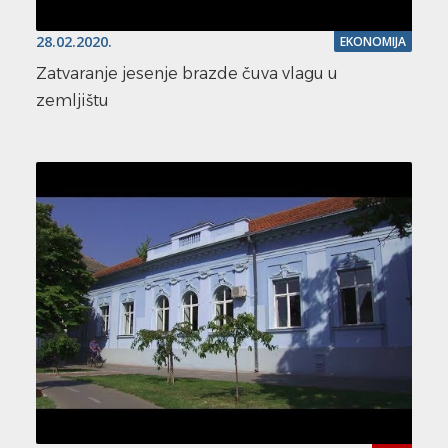
28.02.2020.
EKONOMIJA
Zatvaranje jesenje brazde čuva vlagu u
zemljištu