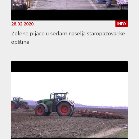
28.02.2020.
INFO
Zelene pijace u sedam naselja staropazovačke
opštine