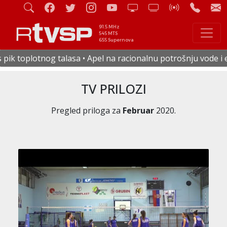
91.5 MHz
545 MTS
655 Supernova
Apel na racionalnu potrošnju vode i električne energije • U 
TV PRILOZI
Pregled priloga za
Februar
2020.