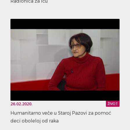
Radionica za Icu
26.02.2020.
ŽIVOT
Humanitarno veče u Staroj Pazovi za pomoć
deci oboleloj od raka