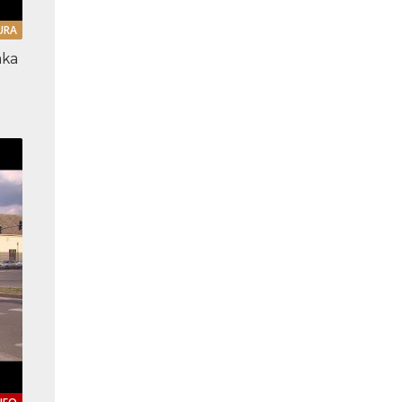
URA
nka