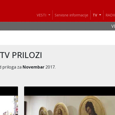
VESTI
Servisne informacije
TV
RAD
VESTI: I danas pik
TV PRILOZI
d priloga za
Novembar
2017.