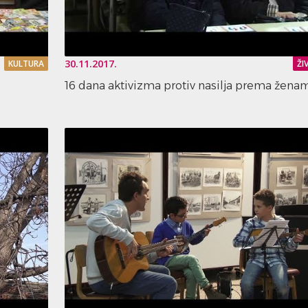
30.11.2017.
KULTURA
ŽI
16 dana aktivizma protiv nasilja prema žena