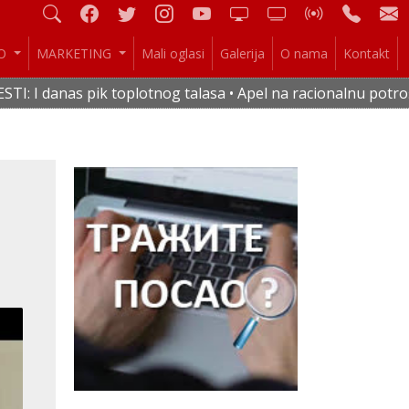
IO
MARKETING
Mali oglasi
Galerija
O nama
Kontakt
 toplotnog talasa • Apel na racionalnu potrošnju vode i elek