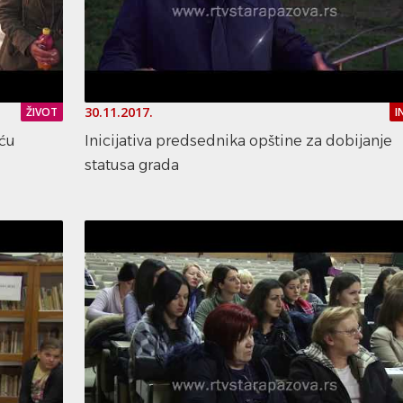
30.11.2017.
ŽIVOT
I
eću
Inicijativa predsednika opštine za dobijanje
statusa grada