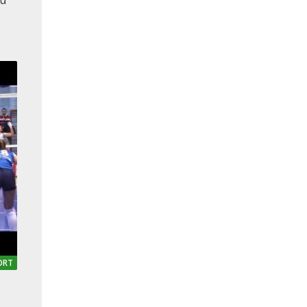
zu
ORT