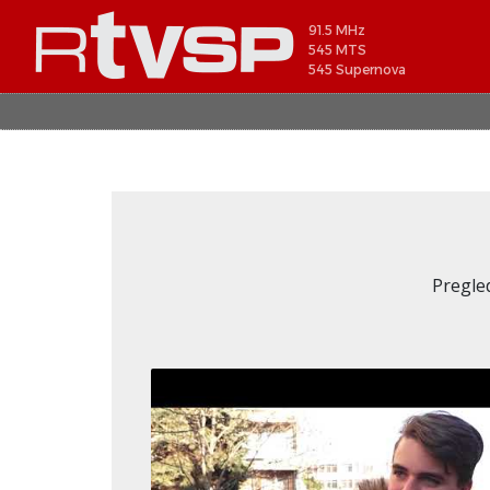
91.5 MHz
545 MTS
545 Supernova
Pregle