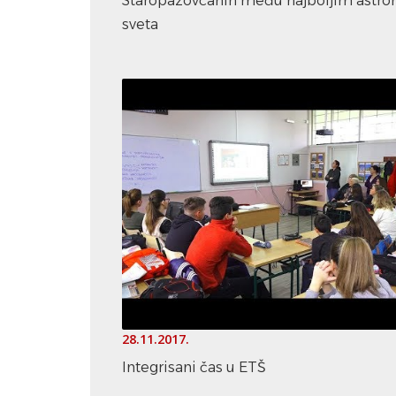
Staropazovčanin među najboljim astr
sveta
28.11.2017.
Integrisani čas u ETŠ