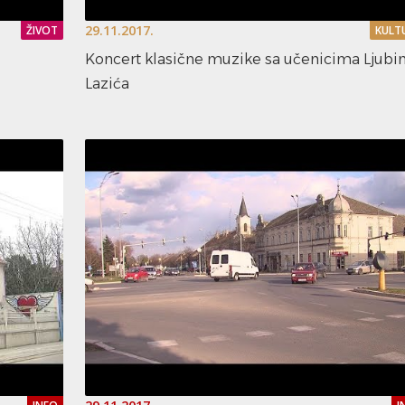
29.11.2017.
ŽIVOT
KULT
Koncert klasične muzike sa učenicima Ljubi
Lazića