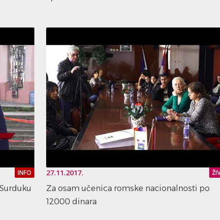
27.11.2017.
INFO
ŽI
u Surduku
Za osam učenica romske nacionalnosti po
12000 dinara