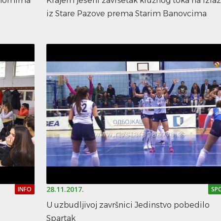
onomima
Krajem jeseni završetak kružnog toka na izla
iz Stare Pazove prema Starim Banovcima
28.11.2017.
INFO
SP
U uzbudljivoj završnici Jedinstvo pobedilo
Spartak