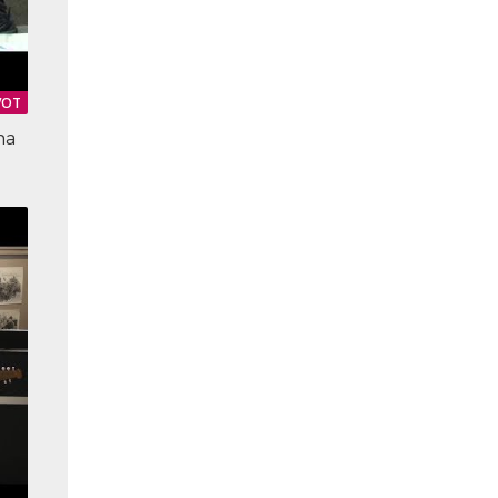
VOT
ma