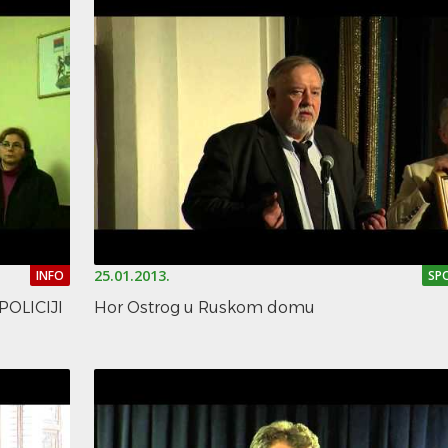
25.01.2013.
INFO
SP
OLICIJI
Hor Ostrog u Ruskom domu