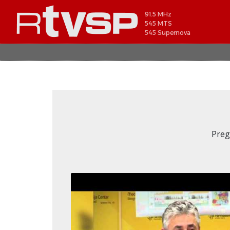
91.5 MHz
545 MTS
545 Supernova
Preg