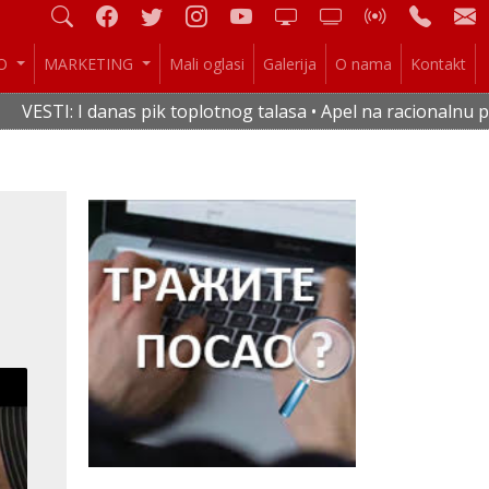
IO
MARKETING
Mali oglasi
Galerija
O nama
Kontakt
pik toplotnog talasa • Apel na racionalnu potrošnju vode i e