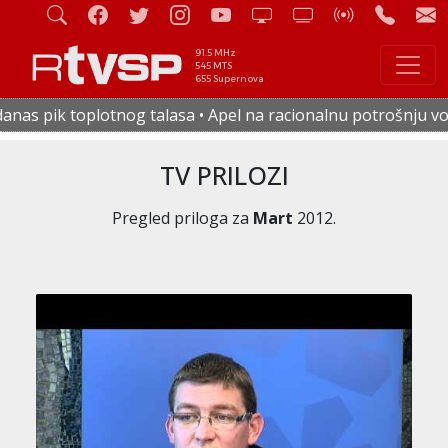
91.5 MHz
545 MTS
655 Supernova
lasa • Apel na racionalnu potrošnju vode i električne energi
TV PRILOZI
Pregled priloga za
Mart
2012.