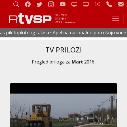
91.5 MHz
545 MTS
655 Supernova
• Apel na racionalnu potrošnju vode i električne energije • 
TV PRILOZI
Pregled priloga za
Mart
2016.