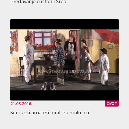
Predavanje o istoriji Srba
21.03.2016.
ŽIVOT
Surdučki amateri igrali za malu Icu