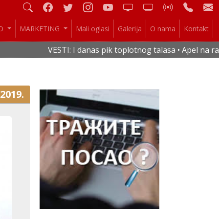
IO
MARKETING
Mali oglasi
Galerija
O nama
Kontakt
VESTI: I danas pik toplotnog talasa • Apel na racio
.2019.