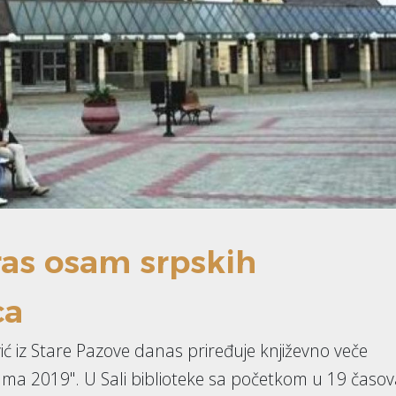
ras osam srpskih
ca
ć iz Stare Pazove danas priređuje književno veče
Ruma 2019". U Sali biblioteke sa početkom u 19 časo