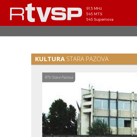
91.5 MHz
545 MTS
545 Supernova
KULTURA
STARA PAZOVA
RTV Stara Pazova