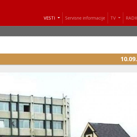
VESTI
Servisne informacije
TV
RAD
10.09