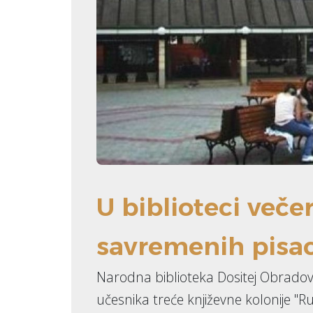
U biblioteci veče
savremenih pisa
Narodna biblioteka Dositej Obradovi
učesnika treće književne kolonije "