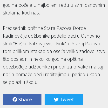
godina počela u najboljem redu u svim osnovnim
školama kod nas.
Predsednik opštine Stara Pazova Đorđe
Radinović je udžbenike podelio deci u Osnovnoj
školi "Boško Palkovljević - Pinki" u Staroj Pazovi i
tom prilikom istakao da oseća veliko zadovoljstvo
što poslednjih nekoliko godina opština
obezbeđuje udžbenike i pribor za prvake i na taj
način pomaže deci i roditeljima u periodu kada
se polazi u školu.
Share
Tweet