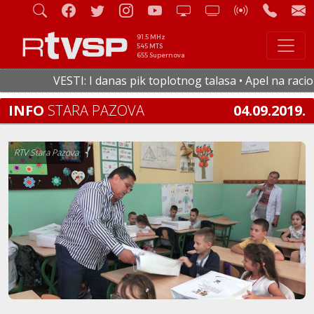
91.5 MHz
545 MTS
655 Supernova
VESTI: I danas pik toplotnog talasa • Apel na raciona
INFO
STARA PAZOVA
04.09.2019.
RTV Stara Pazova