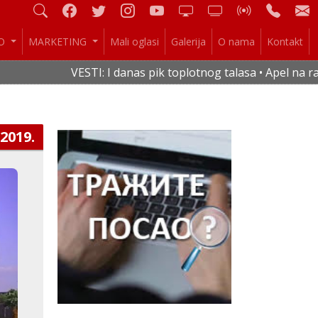
IO
MARKETING
Mali oglasi
Galerija
O nama
Kontakt
VESTI: I danas pik toplotnog talasa • Apel na racio
.2019.