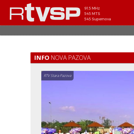
91.5 MHz
545 MTS
545 Supernova
INFO
NOVA PAZOVA
RTV Stara Pazova