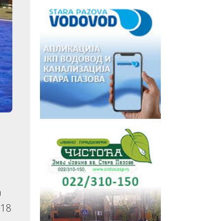
a
 18