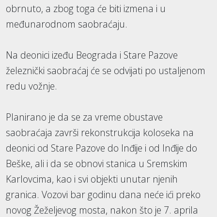
obrnuto, a zbog toga će biti izmena i u
međunarodnom saobraćaju.
Na deonici izeđu Beograda i Stare Pazove
železnički saobraćaj će se odvijati po ustaljenom
redu vožnje.
Planirano je da se za vreme obustave
saobraćaja završi rekonstrukcija koloseka na
deonici od Stare Pazove do Inđije i od Inđije do
Beške, ali i da se obnovi stanica u Sremskim
Karlovcima, kao i svi objekti unutar njenih
granica. Vozovi bar godinu dana neće ići preko
novog Žeželjevog mosta, nakon što je 7. aprila