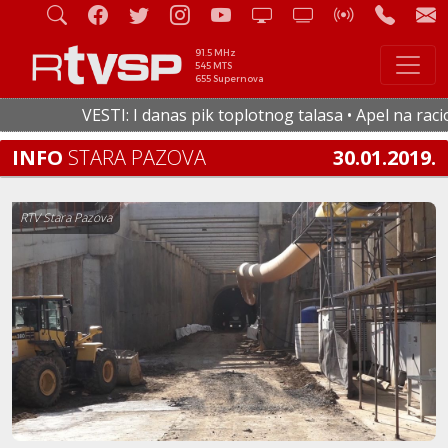
91.5 MHz
545 MTS
655 Supernova
VESTI: I danas pik toplotnog talasa • Apel na raciona
INFO
STARA PAZOVA
30.01.2019.
RTV Stara Pazova