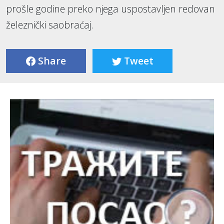
prošle godine preko njega uspostavljen redovan
železnički saobraćaj.
Share
Tweet