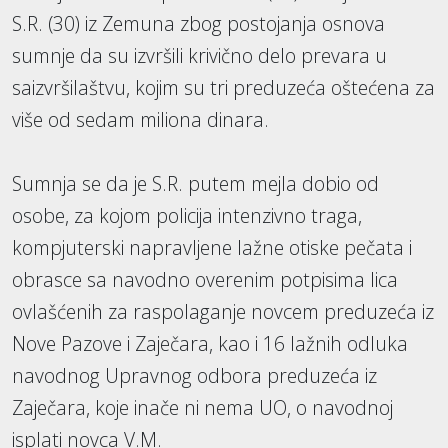
S.R. (30) iz Zemuna zbog postojanja osnova
sumnje da su izvršili krivično delo prevara u
saizvršilaštvu, kojim su tri preduzeća oštećena za
više od sedam miliona dinara.
Sumnja se da je S.R. putem mejla dobio od
osobe, za kojom policija intenzivno traga,
kompjuterski napravljene lažne otiske pečata i
obrasce sa navodno overenim potpisima lica
ovlašćenih za raspolaganje novcem preduzeća iz
Nove Pazove i Zaječara, kao i 16 lažnih odluka
navodnog Upravnog odbora preduzeća iz
Zaječara, koje inače ni nema UO, o navodnoj
isplati novca V.M.