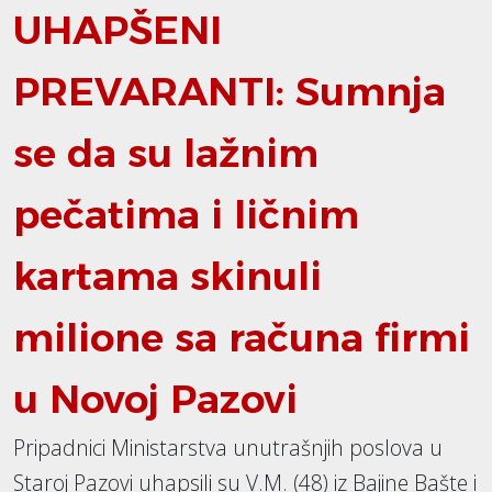
UHAPŠENI
PREVARANTI: Sumnja
se da su lažnim
pečatima i ličnim
kartama skinuli
milione sa računa firmi
u Novoj Pazovi
Pripadnici Ministarstva unutrašnjih poslova u
Staroj Pazovi uhapsili su V.M. (48) iz Bajine Bašte i