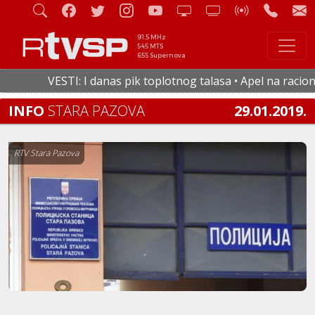
91.5 MHz
545 MTS
655 Supernova
VESTI: I danas pik toplotnog talasa • Apel na racionalnu
INFO
STARA PAZOVA
29.01.2019.
RTV Stara Pazova