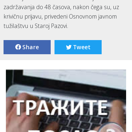
zadržavanja do 48 časova, nakon čega su, uz
krivičnu prijavu, privedeni Osnovnom javnom
tužilaštvu u Staroj Pazovi.
Share
Tweet