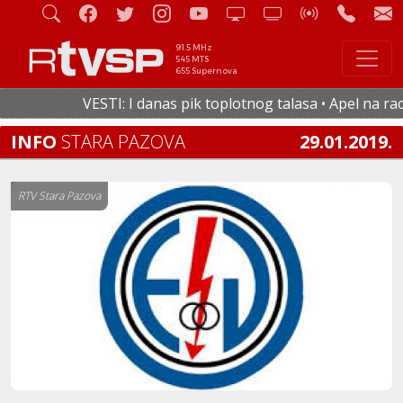
91.5 MHz
545 MTS
655 Supernova
VESTI: I danas pik toplotnog talasa • Apel na racio
INFO
STARA PAZOVA
29.01.2019.
RTV Stara Pazova