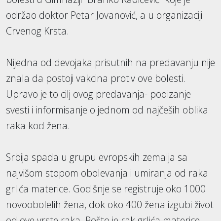
održao doktor Petar Jovanović, a u organizaciji
Crvenog Krsta.
Nijedna od devojaka prisutnih na predavanju nije
znala da postoji vakcina protiv ove bolesti.
Upravo je to cilj ovog predavanja- podizanje
svesti i informisanje o jednom od najčeših oblika
raka kod žena.
Srbija spada u grupu evropskih zemalja sa
najvišom stopom obolevanja i umiranja od raka
grlića materice. Godišnje se registruje oko 1000
novoobolelih žena, dok oko 400 žena izgubi život
od ove vrste raka. Pošto je rak grlića materice