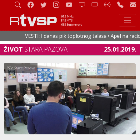
91.5 MHz
545 MTS
655 Supernova
VESTI: I danas pik toplotnog talasa • Apel na racional
ŽIVOT
STARA PAZOVA
25.01.2019.
RTV Stara Pazova