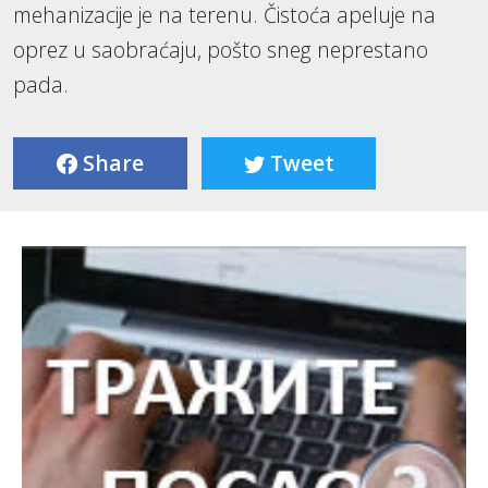
mehanizacije je na terenu. Čistoća apeluje na
oprez u saobraćaju, pošto sneg neprestano
pada.
Share
Tweet