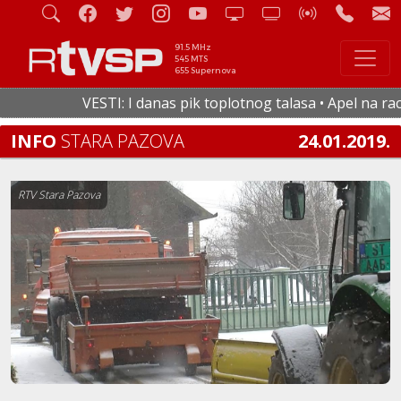
91.5 MHz
545 MTS
655 Supernova
VESTI: I danas pik toplotnog talasa • Apel na racion
INFO
STARA PAZOVA
24.01.2019.
RTV Stara Pazova