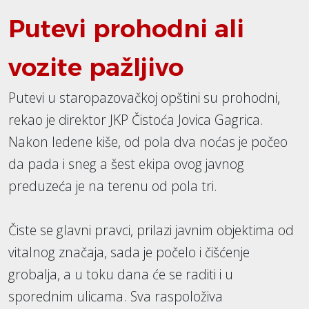
Putevi prohodni ali
vozite pažljivo
Putevi u staropazovačkoj opštini su prohodni,
rekao je direktor JKP Čistoća Jovica Gagrica.
Nakon ledene kiše, od pola dva noćas je počeo
da pada i sneg a šest ekipa ovog javnog
preduzeća je na terenu od pola tri.
Čiste se glavni pravci, prilazi javnim objektima od
vitalnog značaja, sada je počelo i čišćenje
grobalja, a u toku dana će se raditi i u
sporednim ulicama. Sva raspoloživa