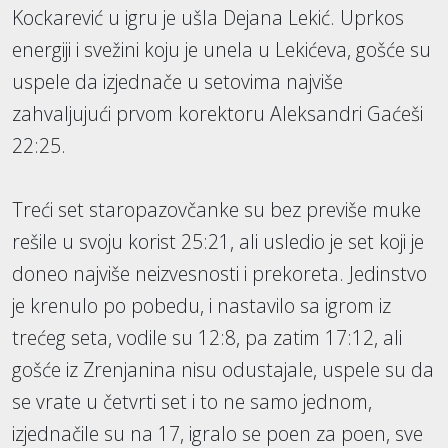
Kockarević u igru je ušla Dejana Lekić. Uprkos
energiji i svežini koju je unela u Lekićeva, gošće su
uspele da izjednače u setovima najviše
zahvaljujući prvom korektoru Aleksandri Gaćeši
22:25.
Treći set staropazovčanke su bez previše muke
rešile u svoju korist 25:21, ali usledio je set koji je
doneo najviše neizvesnosti i prekoreta. Jedinstvo
je krenulo po pobedu, i nastavilo sa igrom iz
trećeg seta, vodile su 12:8, pa zatim 17:12, ali
gošće iz Zrenjanina nisu odustajale, uspele su da
se vrate u četvrti set i to ne samo jednom,
izjednačile su na 17, igralo se poen za poen, sve