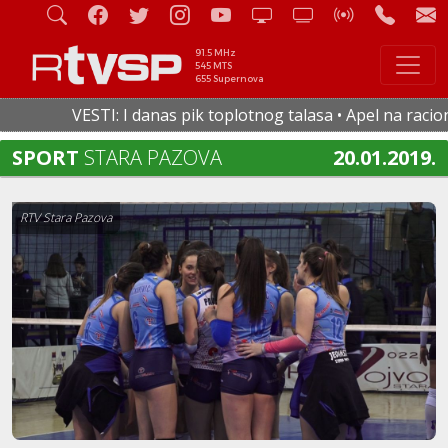
91.5 MHz
545 MTS
655 Supernova
VESTI: I danas pik toplotnog talasa • Apel na racionaln
SPORT
STARA PAZOVA
20.01.2019.
RTV Stara Pazova