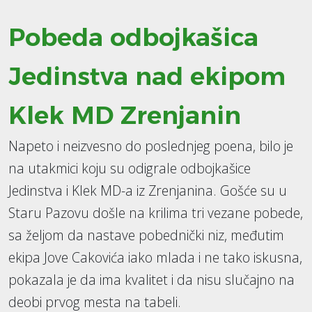
Pobeda odbojkašica
Jedinstva nad ekipom
Klek MD Zrenjanin
Napeto i neizvesno do poslednjeg poena, bilo je
na utakmici koju su odigrale odbojkašice
Jedinstva i Klek MD-a iz Zrenjanina. Gošće su u
Staru Pazovu došle na krilima tri vezane pobede,
sa željom da nastave pobednički niz, međutim
ekipa Jove Cakovića iako mlada i ne tako iskusna,
pokazala je da ima kvalitet i da nisu slučajno na
deobi prvog mesta na tabeli.