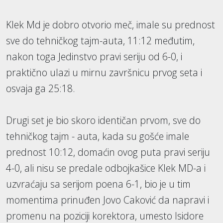
Klek Md je dobro otvorio meč, imale su prednost
sve do tehničkog tajm-auta, 11:12 međutim,
nakon toga Jedinstvo pravi seriju od 6-0, i
praktično ulazi u mirnu završnicu prvog seta i
osvaja ga 25:18.
Drugi set je bio skoro identičan prvom, sve do
tehničkog tajm - auta, kada su gošće imale
prednost 10:12, domaćin ovog puta pravi seriju
4-0, ali nisu se predale odbojkašice Klek MD-a i
uzvraćaju sa serijom poena 6-1, bio je u tim
momentima prinuđen Jovo Caković da napravi i
promenu na poziciji korektora, umesto Isidore