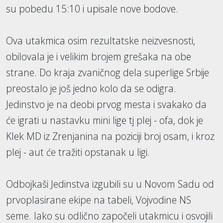
su pobedu 15:10 i upisale nove bodove.
Ova utakmica osim rezultatske neizvesnosti,
obilovala je i velikim brojem grešaka na obe
strane. Do kraja zvaničnog dela superlige Srbije
preostalo je još jedno kolo da se odigra.
Jedinstvo je na deobi prvog mesta i svakako da
će igrati u nastavku mini lige tj plej - ofa, dok je
Klek MD iz Zrenjanina na poziciji broj osam, i kroz
plej - aut će tražiti opstanak u ligi.
Odbojkaši Jedinstva izgubili su u Novom Sadu od
prvoplasirane ekipe na tabeli, Vojvodine NS
seme. Iako su odlično započeli utakmicu i osvojili