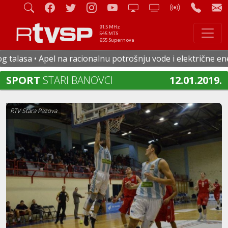
91.5 MHz
545 MTS
655 Supernova
lasa • Apel na racionalnu potrošnju vode i električne energi
SPORT
STARI BANOVCI
12.01.2019.
RTV Stara Pazova