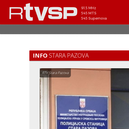
91.5 MHz
545 MTS
545 Supernova
INFO
STARA PAZOVA
RTV Stara Pazova