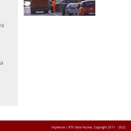
va
va
Impresum
| RTV Stara Pazova, Copyright 2011. - 2022.