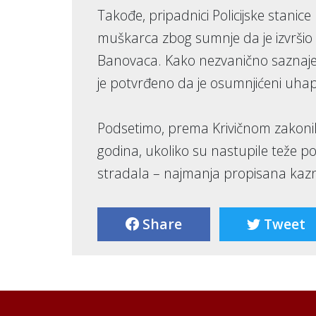
Takođe, pripadnici Policijske stanic
muškarca zbog sumnje da je izvršio 
Banovaca. Kako nezvanično saznaje
je potvrđeno da je osumnjićeni uha
Podsetimo, prema Krivičnom zakoniku
godina, ukoliko su nastupile teže pos
stradala – najmanja propisana kazn
Share
Tweet