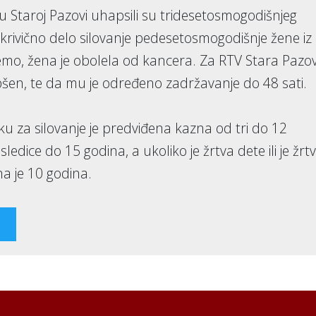
e u Staroj Pazovi uhapsili su tridesetosmogodišnjeg
krivično delo silovanje pedesetosmogodišnje žene iz
mo, žena je obolela od kancera. Za RTV Stara Pazo
pšen, te da mu je određeno zadržavanje do 48 sati.
 za silovanje je predviđena kazna od tri do 12
ledice do 15 godina, a ukoliko je žrtva dete ili je žrt
a je 10 godina.