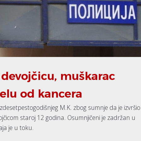
 devojčicu, muškarac
lelu od kancera
 šezdesetpestogodišnjeg M.K. zbog sumnje da je izvršio
jčicom staroj 12 godina. Osumnjičeni je zadržan u
aja je u toku.