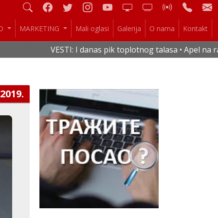
IO
MARKETING
Mali oglasi
Galerija
O nama
Kontakt
VESTI: I danas pik toplotnog talasa • Apel na rac
.2019.