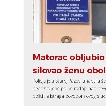
Matorac obljubio
silovao ženu obo
Policija je u Staroj Pazovi uhapsila
nedozvoljene polne radnje nad devo
policiji, a istraga povodom ovog sluč