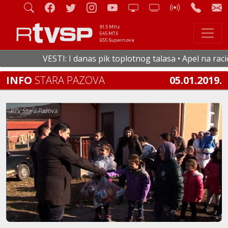
91.5 MHz
545 MTS
655 Supernova
VESTI: I danas pik toplotnog talasa • Apel na raciona
INFO
STARA PAZOVA
05.01.2019.
RTV Stara Pazova