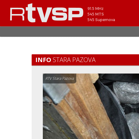
91.5 MHz
545 MTS
545 Supernova
INFO
STARA PAZOVA
RTV Stara Pazova