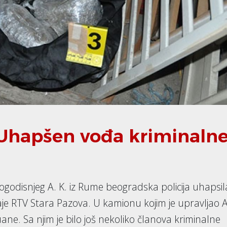
hapšen vođa kriminaln
godisnjeg A. K. iz Rume beogradska policija uhapsila
je RTV Stara Pazova. U kamionu kojim je upravljao A
e. Sa njim je bilo još nekoliko članova kriminalne