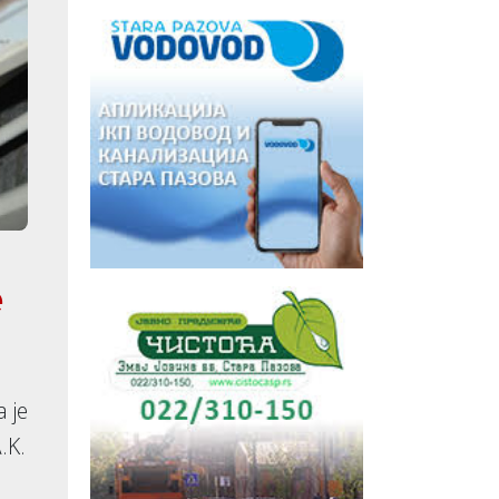
e
 je
.K.