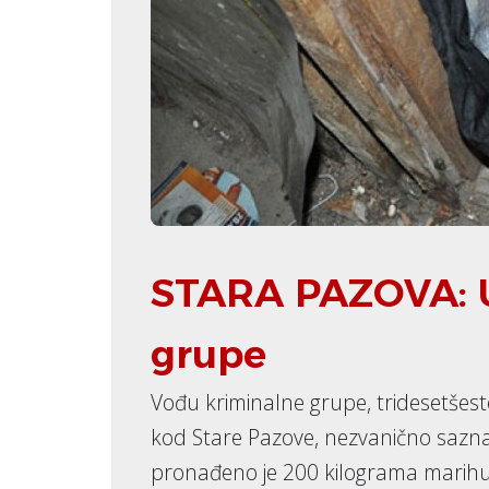
STARA PAZOVA: U
grupe
Vođu kriminalne grupe, tridesetšesto
kod Stare Pazove, nezvanično sazna
pronađeno je 200 kilograma marihuan