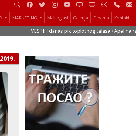
IO
MARKETING
Mali oglasi
Galerija
O nama
Kontakt
VESTI: I danas pik toplotnog talasa • Apel na racio
.2019.