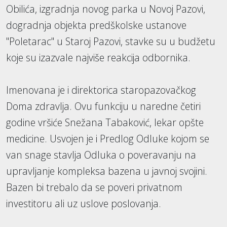
Obilića, izgradnja novog parka u Novoj Pazovi,
dogradnja objekta predškolske ustanove
"Poletarac" u Staroj Pazovi, stavke su u budžetu
koje su izazvale najviše reakcija odbornika.
Imenovana je i direktorica staropazovačkog
Doma zdravlja. Ovu funkciju u naredne četiri
godine vršiće Snežana Tabaković, lekar opšte
medicine. Usvojen je i Predlog Odluke kojom se
van snage stavlja Odluka o poveravanju na
upravljanje kompleksa bazena u javnoj svojini.
Bazen bi trebalo da se poveri privatnom
investitoru ali uz uslove poslovanja.