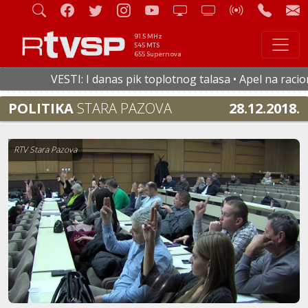
91.5 MHz
545 MTS
655 Supernova
VESTI: I danas pik toplotnog talasa • Apel na racional
POLITIKA
STARA PAZOVA
28.12.2018.
RTV Stara Pazova