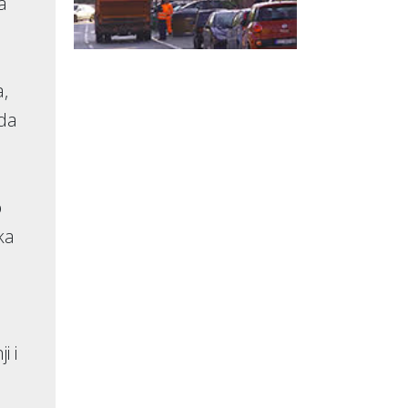
a
a,
ada
o
ka
i i