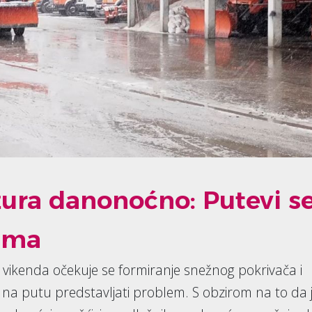
žura danonoćno: Putevi s
tima
g vikenda očekuje se formiranje snežnog pokrivača i
 na putu predstavljati problem. S obzirom na to da 