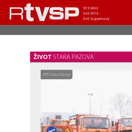
91.5 MHz
545 MTS
545 Supernova
ŽIVOT
STARA PAZOVA
RTV Stara Pazova