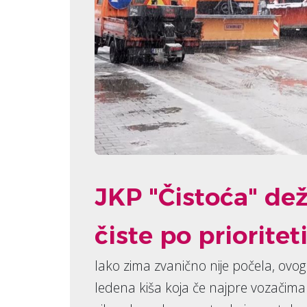
JKP "Čistoća" de
čiste po priorite
Iako zima zvanično nije počela, ovo
ledena kiša koja če najpre vozačima