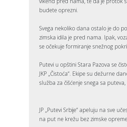
vikend pred nama, te da je protok 
budete oprezni.
Svega nekoliko dana ostalo je do po
zimska idila je pred nama. Ipak, v
se očekuje formiranje snežnog pokri
Putevi u opštini Stara Pazova se či
JKP „Čistoća“. Ekipe su dežurne da
služba za čišćenje snega sa puteva, a
JP „Putevi Srbije“ apeluju na sve u
na put ne krežu bez zimske opreme