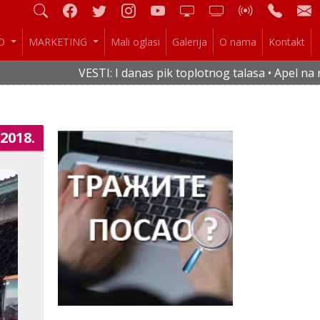
IO
MARKETING
Mali oglasi
Galerija
O nama
Kontakt
VESTI: I danas pik toplotnog talasa • Apel na raci
.2018.