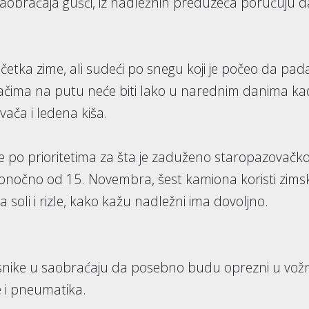
saobraćaja gušći, iz nadležnih preduzeća poručuju d
četka zime, ali sudeći po snegu koji je počeo da pad
ozačima na putu neće biti lako u narednim danima k
vača i ledena kiša.
ste po prioritetima za šta je zaduženo staropazovačk
nonočno od 15. Novembra, šest kamiona koristi zims
 soli i rizle, kako kažu nadležni ima dovoljno.
česnike u saobraćaju da posebno budu oprezni u vožnj
 i pneumatika.