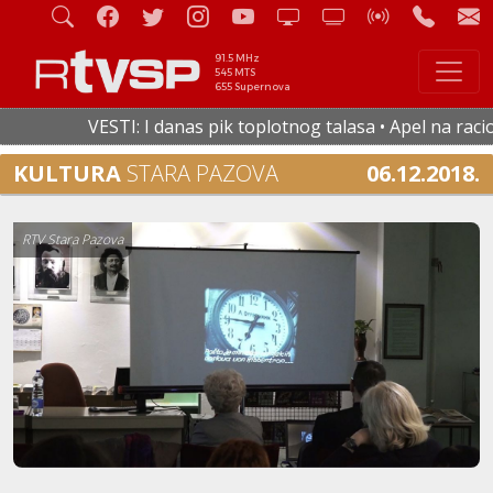
91.5 MHz
545 MTS
655 Supernova
VESTI: I danas pik toplotnog talasa • Apel na racional
KULTURA
STARA PAZOVA
06.12.2018.
RTV Stara Pazova