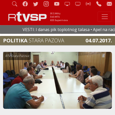
91.5 MHz
545 MTS
655 Supernova
VESTI: I danas pik toplotnog talasa • Apel na raciona
POLITIKA
STARA PAZOVA
04.07.2017.
RTV Stara Pazova