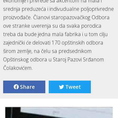
ekonomije i privrede sa akcentom na mala i
srednja preduzeća i indivudualne poljoprivredne
proizvođače. Članovi staropazovačkog Odbora
ove stranke uverenja su da svaka porodica
treba da bude jedna mala fabrika i u tom cilju
zajednički će delovati 170 opštinskih odbora
širom zemlje, na čelu sa predsednikom
Opštinskog odbora u Staroj Pazovi Srđanom
Čolakovićem.
Share
Tweet