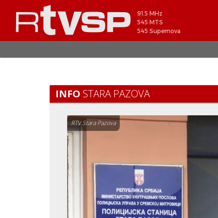
91.5 MHz
545 MTS
545 Supernova
INFO
STARA PAZOVA
RTV Stara Pazova