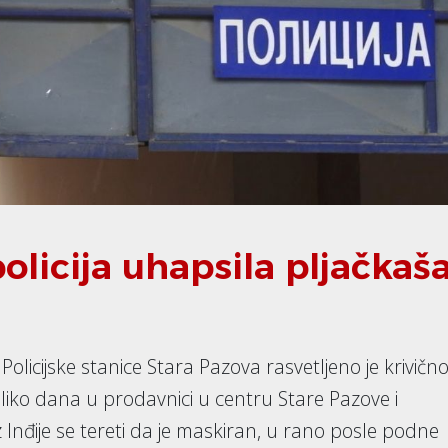
licija uhapsila pljačkaš
olicijske stanice Stara Pazova rasvetljeno je krivičn
oliko dana u prodavnici u centru Stare Pazove i
z Inđije se tereti da je maskiran, u rano posle podne