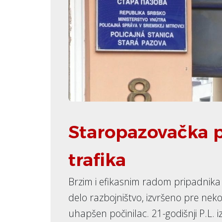
Staropazovačka po
trafika
Brzim i efikasnim radom pripadnika P
delo razbojništvo, izvršeno pre nek
uhapšen počinilac. 21-godišnji P.L. i