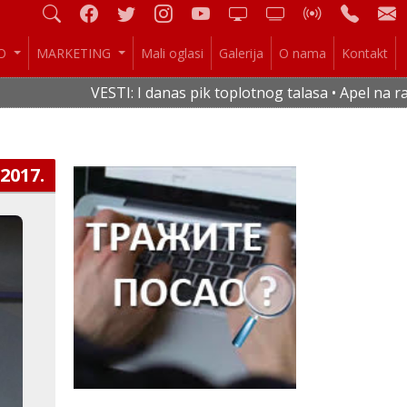
IO
MARKETING
Mali oglasi
Galerija
O nama
Kontakt
VESTI: I danas pik toplotnog talasa • Apel na racio
.2017.