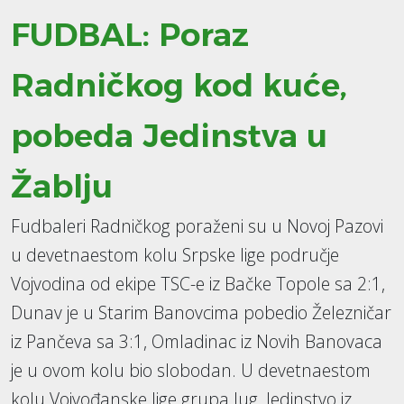
FUDBAL: Poraz
Radničkog kod kuće,
pobeda Jedinstva u
Žablju
Fudbaleri Radničkog poraženi su u Novoj Pazovi
u devetnaestom kolu Srpske lige područje
Vojvodina od ekipe TSC-e iz Bačke Topole sa 2:1,
Dunav je u Starim Banovcima pobedio Železničar
iz Pančeva sa 3:1, Omladinac iz Novih Banovaca
je u ovom kolu bio slobodan. U devetnaestom
kolu Vojvođanske lige grupa Jug, Jedinstvo iz