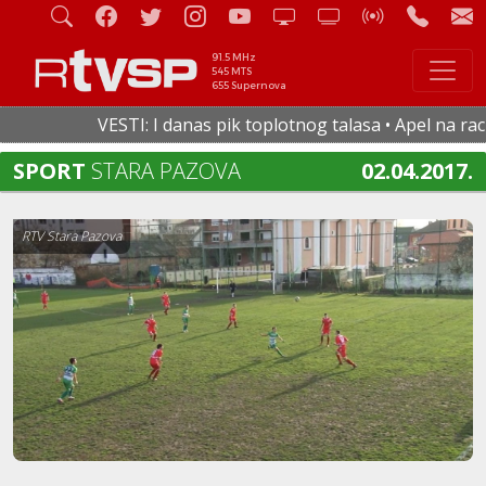
91.5 MHz
545 MTS
655 Supernova
VESTI: I danas pik toplotnog talasa • Apel na racion
SPORT
STARA PAZOVA
02.04.2017.
RTV Stara Pazova